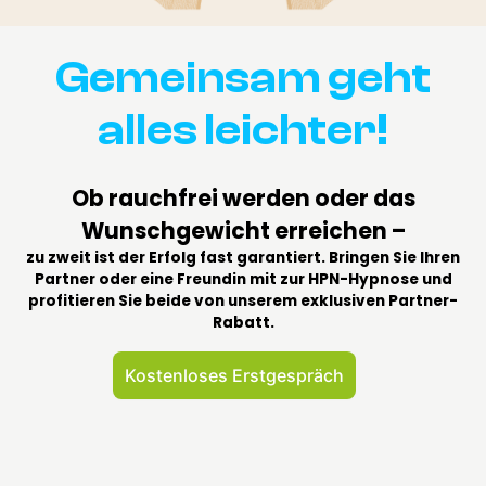
eingeben. Andere Daten werden automatisch beim Besuch der
Website durch unsere IT-Systeme erfasst (z. B. Internetbrowser,
Betriebssystem oder Uhrzeit des Seitenaufrufs).
Gemeinsam geht
4. Ihre Rechte
alles leichter!
Sie haben jederzeit das Recht, unentgeltlich Auskunft über Herkunft,
Empfänger und Zweck Ihrer gespeicherten personenbezogenen
Daten zu erhalten. Sie haben außerdem ein Recht, die Berichtigung
oder Löschung dieser Daten zu verlangen.
Ob rauchfrei werden oder das
Wunschgewicht erreichen –
zu zweit ist der Erfolg fast garantiert. Bringen Sie Ihren
Partner oder eine Freundin mit zur HPN-Hypnose und
HPN Hypnose Akademie:
profitieren Sie beide von unserem exklusiven Partner-
Rabatt.
Exklusive Fachausbildungen
im kleinen Kreis
Kostenloses Erstgespräch
„Qualität statt Masse. Ich bilde Sie dort
aus, wo Sie sind – persönlich, intensiv
und praxisnah.“