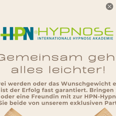
Präventionsmaßnahmen mit
Hypnose
Prävention bedeutet, die eigene Gesundheit und das
Wohlbefinden aktiv zu schützen, bevor Probleme chronisch
werden. Mit Hypnose nutzen wir eine wissenschaftlich
anerkannte Methode, um dein inneres Gleichgewicht zu
stärken und negative Verhaltensmuster frühzeitig zu
korrigieren.
Unterstützung bei folgenden
Themen:
Raucherentwöhnung :