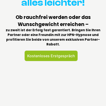
alles leichter!
Prüfungs- & Auftrittsvorbereitung :
Prävention von Denkblockaden und Lampenfieber.
Ob rauchfrei werden oder das
Dein Thema ist nicht dabei?
Die oben genannten Punkte sind lediglich ein Auszug aus
Wunschgewicht erreichen –
den vielfältigen Möglichkeiten, die Hypnose bietet. Jeder
zu zweit ist der Erfolg fast garantiert. Bringen Sie Ihren
Mensch ist einzigartig und bringt seine ganz eigene
Partner oder eine Freundin mit zur HPN-Hypnose und
Geschichte mit.
profitieren Sie beide von unserem exklusiven Partner-
Rabatt.
Bitte zögere nicht, mich anzusprechen, auch wenn
dein spezielles Anliegen hier nicht aufgelistet ist.
In
einem unverbindlichen Gespräch können wir gemeinsam
Kostenloses Erstgespräch
klären, wie ich dich individuell unterstützen kann. Ich bin
für dich da!