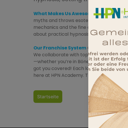
What Makes Us Awesome?
Since 2013, 
myths and throws esoteric nonsense out 
mechanics and the fine art of tickling your
about practical hypnosis that works, not
Our Franchise System
Quality isn’t just 
We collaborate with top-notch franchis
—whether you’re in Bönebüttel, Waiblingen
got you covered! Each location is run by o
here at HPN Academy. They’re not just follo
Startseite