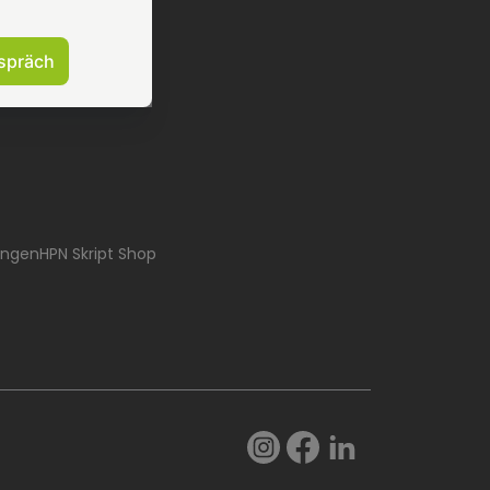
spräch
ungen
HPN Skript Shop