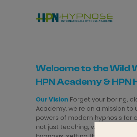
Welcome to the Wild 
HPN Academy & HPN H
Our Vision
Forget your boring, ol
Academy, we're on a mission to
powers of modern hypnosis for 
not just teaching; we’re igniting 
hypnosis, setting the bar so high 