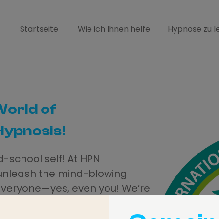
Startseite
Wie ich Ihnen helfe
Hypnose zu l
World of
ypnosis!
d-school self! At HPN
 unleash the mind-blowing
everyone—yes, even you! We’re
a revolution in professional
it’s practically in outer space!