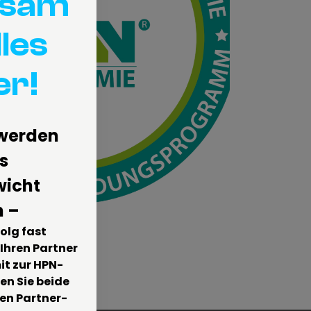
nsam
lles
er!
 werden
s
icht
n –
folg fast
 Ihren Partner
it zur HPN-
en Sie beide
en Partner-