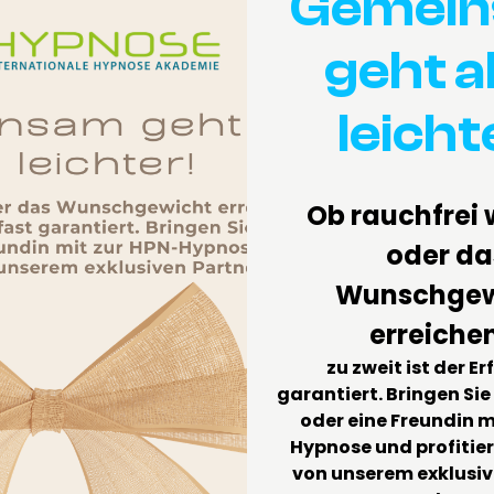
Gemei
HPN has been the name that shatters
geht a
the window! We focus on brain
 subconscious. Seriously, we’re all
leicht
 the magic wand crap!
a buzzword for us; it’s our middle name!
Ob rauchfrei
e partners across Germany and beyond
, Nürnberg, or even Azerbaijan, we’ve
oder da
ur handpicked partners, trained right
Wunschgew
wing the script; they’re rewriting it!
erreiche
zu zweit ist der Er
garantiert. Bringen Sie
oder eine Freundin m
Hypnose und profitier
von unserem exklusiv