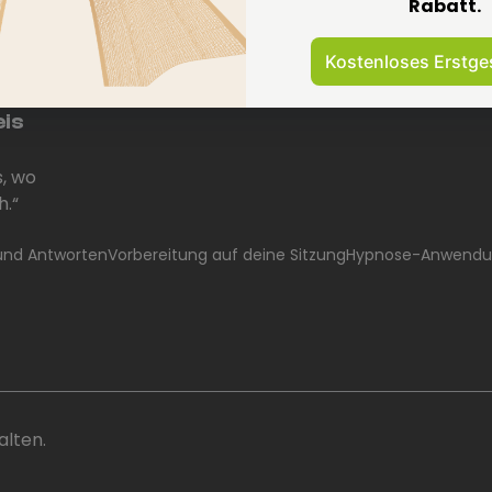
Rabatt.
Kostenloses Erstge
ve
eis
s, wo
h.“
und Antworten
Vorbereitung auf deine Sitzung
Hypnose-Anwend
lten.